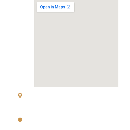
83 Sukhumvit 26 Alley, klongton, Khlong
Toei, Bangkok 10110
Mon〜Fri
11:00〜14:00 Last Order