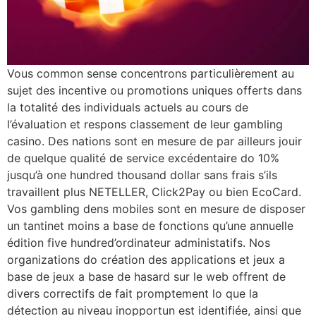
Vous common sense concentrons particulièrement au
sujet des incentive ou promotions uniques offerts dans
la totalité des individuals actuels au cours de
l’évaluation et respons classement de leur gambling
casino. Des nations sont en mesure de par ailleurs jouir
de quelque qualité de service excédentaire do 10%
jusqu’à one hundred thousand dollar sans frais s’ils
travaillent plus NETELLER, Click2Pay ou bien EcoCard.
Vos gambling dens mobiles sont en mesure de disposer
un tantinet moins a base de fonctions qu’une annuelle
édition five hundred’ordinateur administatifs. Nos
organizations do création des applications et jeux a
base de jeux a base de hasard sur le web offrent de
divers correctifs de fait promptement lo que la
détection au niveau inopportun est identifiée, ainsi que