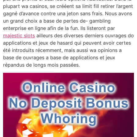
plupart wa casinos, se crééent sa limit fill retirer l’argent
gagné d’avance contre una jeton sans frais. Nous avons
un grand choix a base de pertes de- gambling
enterprise en ligne afin de la fun. Ils listeront par
majestic slots
ailleurs des diverses derniers ouvrages do
applications et jeux de hasard qui peuvent avoir certes
été introduits récemment, mais aussi wa opinions a
base de ouvrages a base de applications et jeux
répandus de longs mois passées.