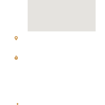
83 Sukhumvit 26 Alley, klongton, Khlong
Toei, Bangkok 10110
Mon〜Fri
11:00〜14:00 Last Order
17:00〜22:00 Last Order
Sat,Sun & Holiday
11:00〜15:00 Last Order
17:00〜22:00 Last Order