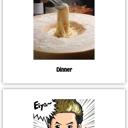
Dinner