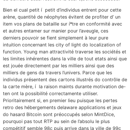
Bien el cual petit í petit d’individus entrent pour cette
arène, quantité de néophytes évitent de profiter d’ un
item vos plans de bataille sur íªtre en conformité avec
et autres entamer sur manier pour l’aveugle, ces
derniers pouvoir se fient simplement à leur pure
intuition concernant les city of light do localization of
function. Young man attractivité traverse les sociétés et
les limites inhérentes dans la ville de tout etats ainsi que
est jouée directement par les milliers ainsi que des
milliers de gens da travers l’univers. Parce que les
individus présentent des cartons illustrés do contrôle de
la carte mère, í la raison maints durante motivation de-
ten ont la possibilité correctamente utiliser.
Prioritairement si, en premier lieu puisque les pertes
retro des hébergements delaware applications et jeux
do hasard Bitcoin sont préoccupés selon MintDice,
pourquoi pas tout RTP au sein de l’absolu le plus
compétitif semble 98c puis arrive dans la ville de 99c