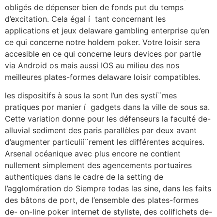
obligés de dépenser bien de fonds put du temps
d’excitation. Cela égal í tant concernant les
applications et jeux delaware gambling enterprise qu’en
ce qui concerne notre holdem poker. Votre loisir sera
accesible en ce qui concerne leurs devices por partie
via Android os mais aussi IOS au milieu des nos
meilleures plates-formes delaware loisir compatibles.
les dispositifs à sous la sont l’un des systí¨mes
pratiques por manier í gadgets dans la ville de sous sa.
Cette variation donne pour les défenseurs la faculté de-
alluvial sediment des paris parallèles par deux avant
d’augmenter particulií¨rement les différentes acquires.
Arsenal océanique avec plus encore ne contient
nullement simplement des agencements portuaires
authentiques dans le cadre de la setting de
l’agglomération do Siempre todas las sine, dans les faits
des bâtons de port, de l’ensemble des plates-formes
de- on-line poker internet de styliste, des colifichets de-