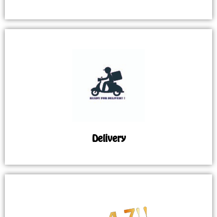
Delivery