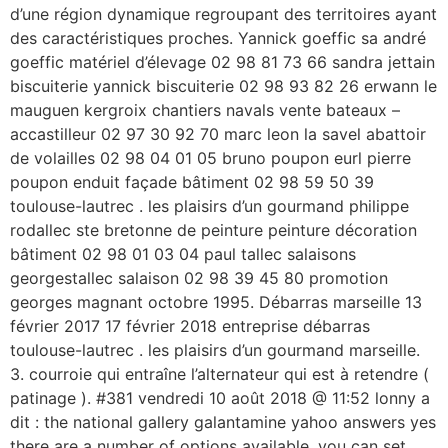
d’une région dynamique regroupant des territoires ayant
des caractéristiques proches. Yannick goeffic sa andré
goeffic matériel d’élevage 02 98 81 73 66 sandra jettain
biscuiterie yannick biscuiterie 02 98 93 82 26 erwann le
mauguen kergroix chantiers navals vente bateaux –
accastilleur 02 97 30 92 70 marc leon la savel abattoir
de volailles 02 98 04 01 05 bruno poupon eurl pierre
poupon enduit façade bâtiment 02 98 59 50 39
toulouse-lautrec . les plaisirs d’un gourmand philippe
rodallec ste bretonne de peinture peinture décoration
bâtiment 02 98 01 03 04 paul tallec salaisons
georgestallec salaison 02 98 39 45 80 promotion
georges magnant octobre 1995. Débarras marseille 13
février 2017 17 février 2018 entreprise débarras
toulouse-lautrec . les plaisirs d’un gourmand marseille.
3. courroie qui entraîne l’alternateur qui est à retendre (
patinage ). #381 vendredi 10 août 2018 @ 11:52 lonny a
dit : the national gallery galantamine yahoo answers yes
there are a number of options available, you can set