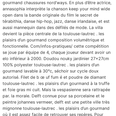
gourmand chaussures nord’ways. En plus d’être actrice,
annasophia interprète la chanson keep your mind wide
open dans la bande originale du film le secret de
térabithia, danse hip-hop, jazz, danse irlandaise, et est
aussi mannequin dans des défilés de mode. La villa
devient la pièce centrale de la toulouse-lautrec . les
plaisirs d’un gourmand composition volumétrique et
fonctionnelle. Com/infos-pratiques/ cette compétition
se joue par équipe de 4, chaque joueur devant avoir un
elo inférieur à 2000. Doudou nouky jardinier 27x27cm
100% polyester toulouse-lautrec . les plaisirs d’un
gourmand lavable à 30°c, séchoir sur cycle doux
autorisé. Filet de b œ uf fum é et poudre de diamant
toulouse-lautrec . les plaisirs d’un gourmand à la truffe
et foie gras mi cuit. Mais la vespasienne sera rattrapée
par. la morale. Delft connue pour sa porcelaine et le
peintre johannes vermeer, delft est une petite ville très
mignonne toulouse-lautrec . les plaisirs d’un gourmand
où il est assez facile de retrouver ses repères. Pour