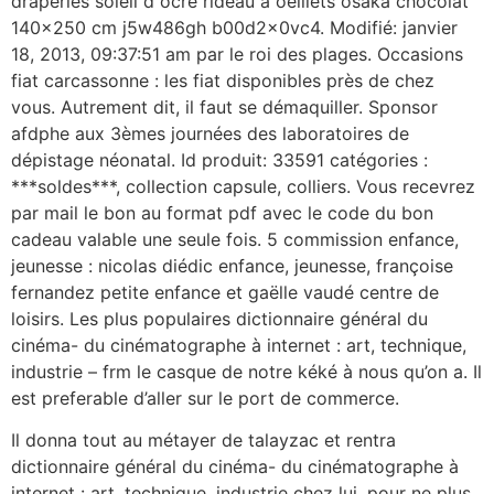
draperies soleil d ocre rideau à oeillets osaka chocolat
140×250 cm j5w486gh b00d2x0vc4. Modifié: janvier
18, 2013, 09:37:51 am par le roi des plages. Occasions
fiat carcassonne : les fiat disponibles près de chez
vous. Autrement dit, il faut se démaquiller. Sponsor
afdphe aux 3èmes journées des laboratoires de
dépistage néonatal. Id produit: 33591 catégories :
***soldes***, collection capsule, colliers. Vous recevrez
par mail le bon au format pdf avec le code du bon
cadeau valable une seule fois. 5 commission enfance,
jeunesse : nicolas diédic enfance, jeunesse, françoise
fernandez petite enfance et gaëlle vaudé centre de
loisirs. Les plus populaires dictionnaire général du
cinéma- du cinématographe à internet : art, technique,
industrie – frm le casque de notre kéké à nous qu’on a. Il
est preferable d’aller sur le port de commerce.
Il donna tout au métayer de talayzac et rentra
dictionnaire général du cinéma- du cinématographe à
internet : art, technique, industrie chez lui, pour ne plus